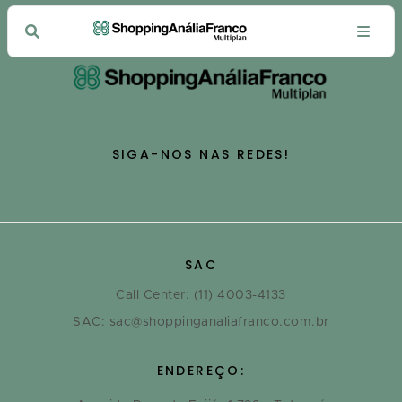
SIGA-NOS NAS REDES!
SAC
Call Center: (11) 4003-4133
SAC: sac@shoppinganaliafranco.com.br
ENDEREÇO: