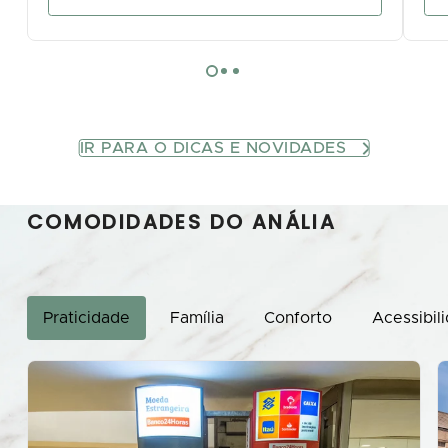
IR PARA O DICAS E NOVIDADES
COMODIDADES DO ANÁLIA
Praticidade
Família
Conforto
Acessibil