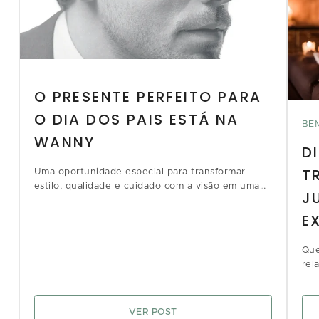
O PRESENTE PERFEITO PARA
O DIA DOS PAIS ESTÁ NA
BE
WANNY
D
T
Uma oportunidade especial para transformar
estilo, qualidade e cuidado com a visão em uma
J
lembrança inesquecível.
E
Que
rel
VER POST