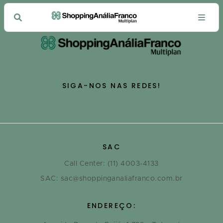
SIGA-NOS NAS REDES!
SAC
Call Center: (11) 4003-4133
SAC: sac@shoppinganaliafranco.com.br
ENDEREÇO: