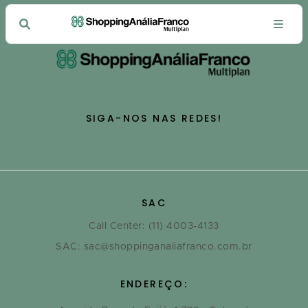
SIGA-NOS NAS REDES!
SAC
Call Center: (11) 4003-4133
SAC: sac@shoppinganaliafranco.com.br
ENDEREÇO: