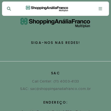
SIGA-NOS NAS REDES!
SAC
Call Center: (11) 4003-4133
SAC: sac@shoppinganaliafranco.com.br
ENDEREÇO: