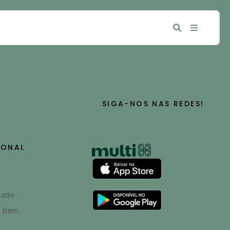
SIGA-NOS NAS REDES!
IONAL
dade
o bem