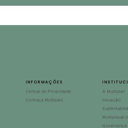
INFORMAÇÕES
INSTITUC
Central de Privacidade
A Multiplan
Conheça Multiplan
Inovação
Sustentabili
Multiplique 
Governança