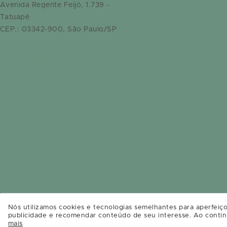
Avenida Regente Feijó, 1.739 -
Tatuapé
CEP.: 03342-900, São Paulo/SP
SAIBA COMO CHEGAR
Nós utilizamos cookies e tecnologias semelhantes para aperfeiço
publicidade e recomendar conteúdo de seu interesse. Ao contin
mais