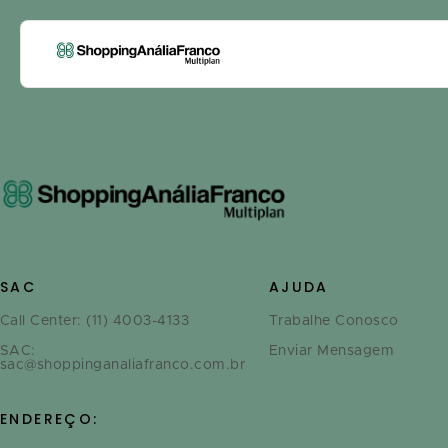
SAC
AJUDA
Call Center: (11) 4003-4133
Trabalhe Conosco
SAC:
Enviar Mensagem
sac@shoppinganaliafranco.com.br
ENDEREÇO: