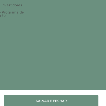
 investidores
o Programa de
nto
r
SALVAR E FECHAR