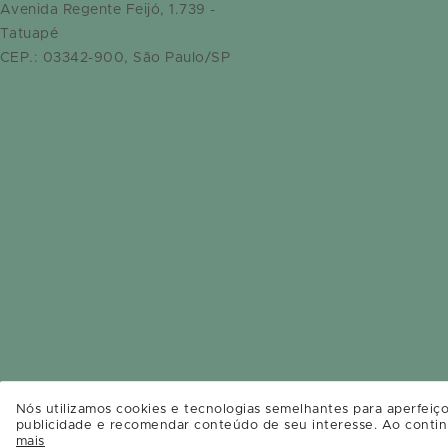
Avenida Regente Feijó, 1.739 -
Tatuapé
CEP.: 03342-900, São Paulo/SP
SAIBA COMO CHEGAR
Nós utilizamos cookies e tecnologias semelhantes para aperfeiço
publicidade e recomendar conteúdo de seu interesse. Ao contin
mais