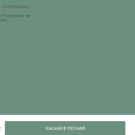
 investidores
o Programa de
nto
r
SALVAR E FECHAR