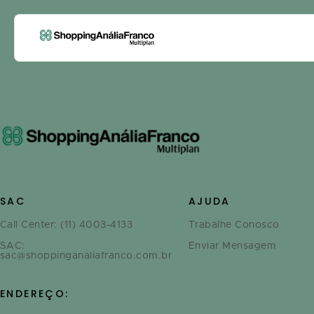
SAC
AJUDA
Call Center: (11) 4003-4133
Trabalhe Conosco
SAC:
Enviar Mensagem
sac@shoppinganaliafranco.com.br
ENDEREÇO: