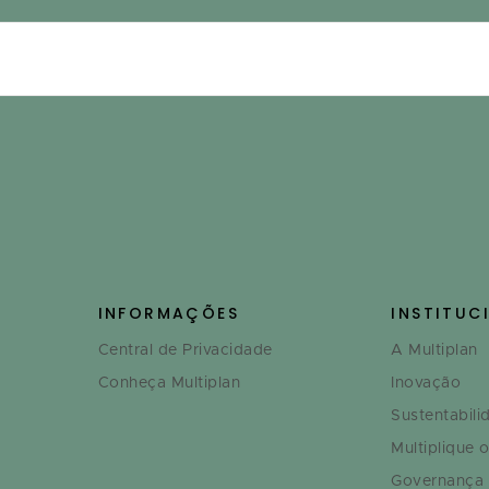
INFORMAÇÕES
INSTITUC
Central de Privacidade
A Multiplan
Conheça Multiplan
Inovação
Sustentabili
Multiplique 
Governança