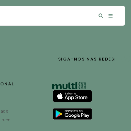
SIGA-NOS NAS REDES!
IONAL
dade
o bem