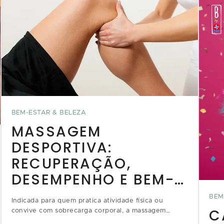
BEM-ESTAR & BELEZA
MASSAGEM
DESPORTIVA:
RECUPERAÇÃO,
DESEMPENHO E BEM-
ESTAR PARA O CORPO
BEM
Indicada para quem pratica atividade física ou
C
convive com sobrecarga corporal, a massagem
desportiva é uma grande aliada na prevenção de