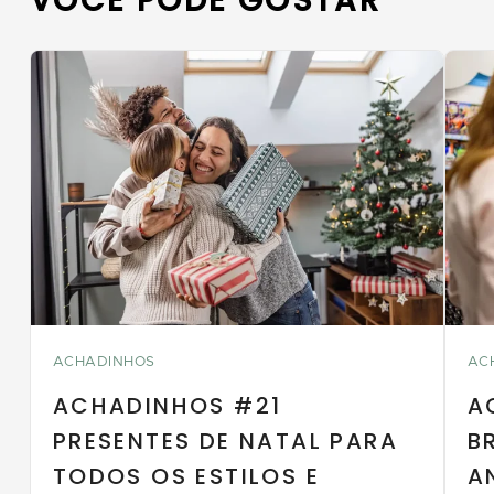
VOCÊ PODE GOSTAR
ACHADINHOS
AC
ACHADINHOS #21
A
PRESENTES DE NATAL PARA
B
TODOS OS ESTILOS E
A