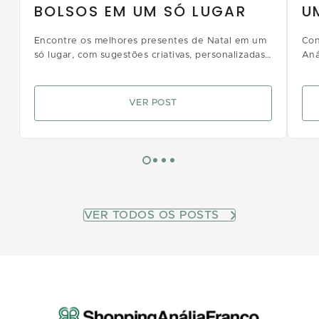
BOLSOS EM UM SÓ LUGAR
U
Encontre os melhores presentes de Natal em um
Con
só lugar, com sugestões criativas, personalizadas
Aná
e para todos os bolsos no Shopping Anália
e c
Franco
VER POST
VER TODOS OS POSTS