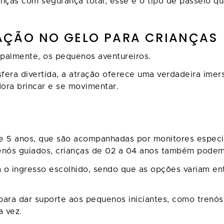
nças com segurança total, esse é o tipo de passeio qu
INAÇÃO NO GELO PARA CRIANÇAS
cipalmente, os pequenos aventureiros.
era divertida, a atração oferece uma verdadeira imers
ora brincar e se movimentar.
r de 5 anos, que são acompanhadas por monitores espec
renós guiados, crianças de 02 a 04 anos também podem 
o ingresso escolhido, sendo que as opções variam entr
para dar suporte aos pequenos iniciantes, como trenós 
a vez.