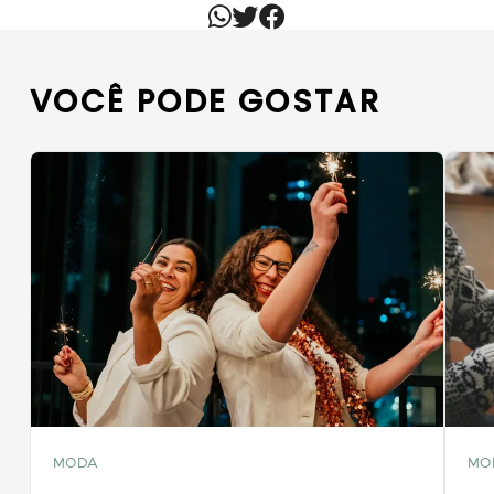
VOCÊ PODE GOSTAR
MODA
MO