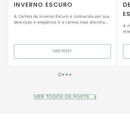
INVERNO ESCURO
D
E
A Cartela de Inverno Escuro é conhecida por sua
descrição e elegância, é a cartela mais discreta
A m
dentro da estação de inverno. Venha conhecer
int
as principais características dessa beleza.
car
Aná
VER POST
VER TODOS OS POSTS