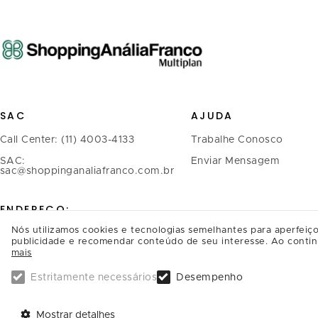
SAC
AJUDA
Call Center: (11) 4003-4133
Trabalhe Conosco
SAC:
Enviar Mensagem
sac@shoppinganaliafranco.com.br
ENDEREÇO:
Nós utilizamos cookies e tecnologias semelhantes para aperfeiço
Avenida Regente Feijó, 1.739 -
publicidade e recomendar conteúdo de seu interesse. Ao contin
mais
Tatuapé
CEP.: 03342-900, São Paulo/SP
Estritamente necessários
Desempenho
SAIBA COMO CHEGAR
Mostrar detalhes