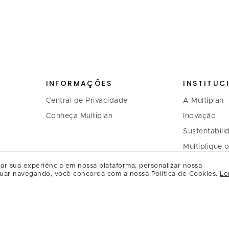
INFORMAÇÕES
INSTITUC
Central de Privacidade
A Multiplan
Conheça Multiplan
Inovação
Sustentabili
Multiplique 
Governança
ar sua experiência em nossa plataforma, personalizar nossa
uar navegando, você concorda com a nossa Política de Cookies.
Le
Relação com
Regulament
Relacioname