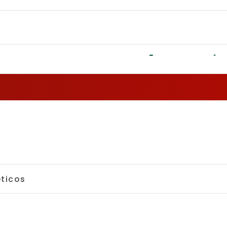
ÁPIS VERMELHO: PROMOÇÕES NO ANÁL
ticos