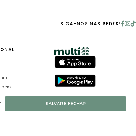
SIGA-NOS NAS REDES!
IONAL
dade
o bem
r
SALVAR E FECHAR
 investidores
o Programa de
nto