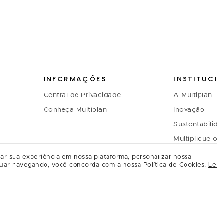
INFORMAÇÕES
INSTITUC
Central de Privacidade
A Multiplan
Conheça Multiplan
Inovação
Sustentabili
Multiplique 
Governança
ar sua experiência em nossa plataforma, personalizar nossa
uar navegando, você concorda com a nossa Política de Cookies.
Le
Relação com
Regulament
Relacioname