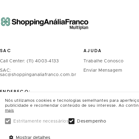
SAC
AJUDA
Call Center: (11) 4003-4133
Trabalhe Conosco
SAC:
Enviar Mensagem
sac@shoppinganaliafranco.com.br
ENDEREÇO:
Nós utilizamos cookies e tecnologias semelhantes para aperfeiço
Avenida Regente Feijó, 1.739 -
publicidade e recomendar conteúdo de seu interesse. Ao contin
mais
Tatuapé
CEP.: 03342-900, São Paulo/SP
Estritamente necessários
Desempenho
SAIBA COMO CHEGAR
Mostrar detalhes