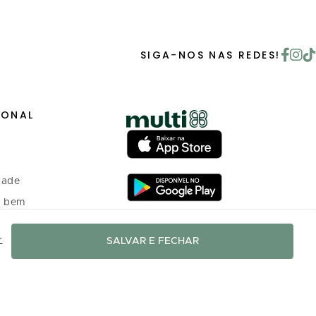
SIGA-NOS NAS REDES!
IONAL
dade
o bem
r
SALVAR E FECHAR
 investidores
o Programa de
nto