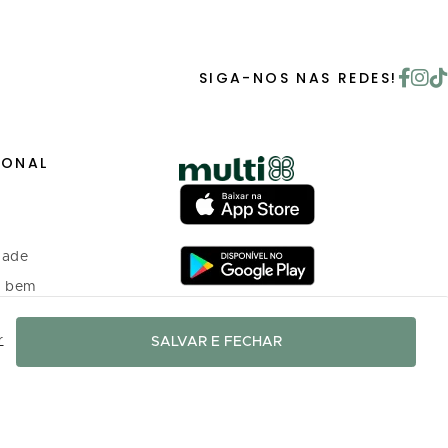
SIGA-NOS NAS REDES!
IONAL
dade
o bem
r
SALVAR E FECHAR
 investidores
o Programa de
nto