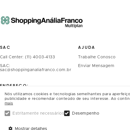
SAC
AJUDA
Call Center: (11) 4003-4133
Trabalhe Conosco
SAC:
Enviar Mensagem
sac@shoppinganaliafranco.com.br
ENDEREÇO:
Nós utilizamos cookies e tecnologias semelhantes para aperfeiço
Avenida Regente Feijó, 1.739 -
publicidade e recomendar conteúdo de seu interesse. Ao contin
mais
Tatuapé
CEP.: 03342-900, São Paulo/SP
Estritamente necessários
Desempenho
SAIBA COMO CHEGAR
Mostrar detalhes