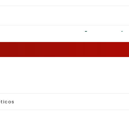
ÁPIS VERMELHO: PROMOÇÕES NO ANÁL
ticos