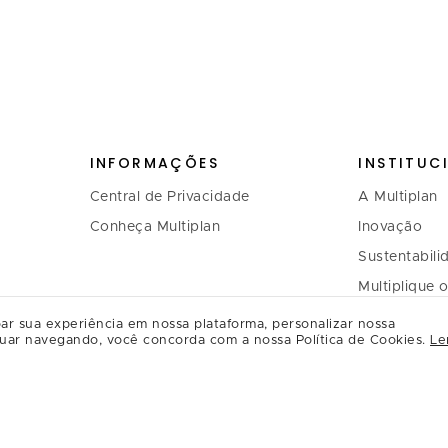
INFORMAÇÕES
INSTITUC
Central de Privacidade
A Multiplan
Conheça Multiplan
Inovação
Sustentabili
Multiplique 
Governança
ar sua experiência em nossa plataforma, personalizar nossa
uar navegando, você concorda com a nossa Política de Cookies.
Le
Relação com
Regulament
Relacioname