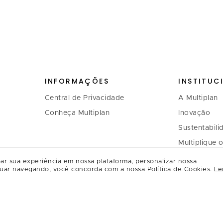
INFORMAÇÕES
INSTITUC
Central de Privacidade
A Multiplan
Conheça Multiplan
Inovação
Sustentabili
Multiplique 
Governança
ar sua experiência em nossa plataforma, personalizar nossa
uar navegando, você concorda com a nossa Política de Cookies.
Le
Relação com
Regulament
Relacioname