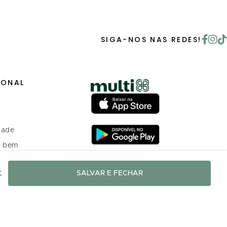
SIGA-NOS NAS REDES!
IONAL
dade
o bem
r
SALVAR E FECHAR
 investidores
o Programa de
nto