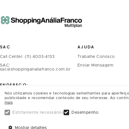
SAC
AJUDA
Call Center: (11) 4003-4133
Trabalhe Conosco
SAC:
Enviar Mensagem
sac@shoppinganaliafranco.com.br
ENDEREÇO:
Nós utilizamos cookies e tecnologias semelhantes para aperfeiço
Avenida Regente Feijó, 1.739 -
publicidade e recomendar conteúdo de seu interesse. Ao contin
mais
Tatuapé
CEP.: 03342-900, São Paulo/SP
Estritamente necessários
Desempenho
SAIBA COMO CHEGAR
Mostrar detalhes