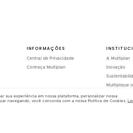
INFORMAÇÕES
INSTITUC
Central de Privacidade
A Multiplan
Conheça Multiplan
Inovação
Sustentabili
Multiplique 
Governança
ar sua experiência em nossa plataforma, personalizar nossa
uar navegando, você concorda com a nossa Política de Cookies.
Le
Relação com
Regulament
Relacioname