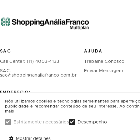
SAC
AJUDA
Call Center: (11) 4003-4133
Trabalhe Conosco
SAC:
Enviar Mensagem
sac@shoppinganaliafranco.com.br
ENDEREÇO:
Nós utilizamos cookies e tecnologias semelhantes para aperfeiço
Avenida Regente Feijó, 1.739 -
publicidade e recomendar conteúdo de seu interesse. Ao contin
mais
Tatuapé
CEP.: 03342-900, São Paulo/SP
Estritamente necessários
Desempenho
SAIBA COMO CHEGAR
Mostrar detalhes