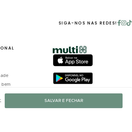
SIGA-NOS NAS REDES!
IONAL
dade
o bem
r
SALVAR E FECHAR
 investidores
o Programa de
nto