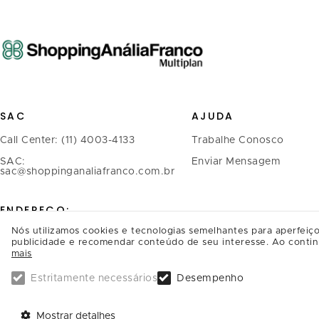
SAC
AJUDA
Call Center: (11) 4003-4133
Trabalhe Conosco
SAC:
Enviar Mensagem
sac@shoppinganaliafranco.com.br
ENDEREÇO:
Nós utilizamos cookies e tecnologias semelhantes para aperfeiço
Avenida Regente Feijó, 1.739 -
publicidade e recomendar conteúdo de seu interesse. Ao contin
mais
Tatuapé
CEP.: 03342-900, São Paulo/SP
Estritamente necessários
Desempenho
SAIBA COMO CHEGAR
Mostrar detalhes