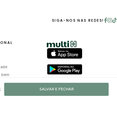
SIGA-NOS NAS REDES!
IONAL
dade
o bem
r
SALVAR E FECHAR
 investidores
o Programa de
nto