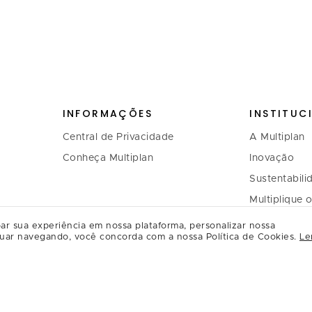
INFORMAÇÕES
INSTITUC
Central de Privacidade
A Multiplan
Conheça Multiplan
Inovação
Sustentabili
Multiplique 
Governança
ar sua experiência em nossa plataforma, personalizar nossa
uar navegando, você concorda com a nossa Política de Cookies.
Le
Relação com
Regulament
Relacioname