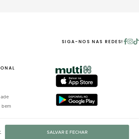
SIGA-NOS NAS REDES!
IONAL
dade
o bem
 investidores
r
SALVAR E FECHAR
o Programa de
nto