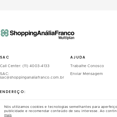
SAC
AJUDA
Call Center: (11) 4003-4133
Trabalhe Conosco
SAC:
Enviar Mensagem
sac@shoppinganaliafranco.com.br
ENDEREÇO:
Avenida Regente Feijó, 1.739 -
Nós utilizamos cookies e tecnologias semelhantes para aperfeiço
Tatuapé
publicidade e recomendar conteúdo de seu interesse. Ao contin
CEP.: 03342-900, São Paulo/SP
mais