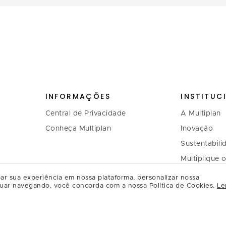
INFORMAÇÕES
INSTITUC
Central de Privacidade
A Multiplan
Conheça Multiplan
Inovação
Sustentabili
Multiplique 
Governança
ar sua experiência em nossa plataforma, personalizar nossa
uar navegando, você concorda com a nossa Política de Cookies.
Le
Relação com
Regulament
Relacioname