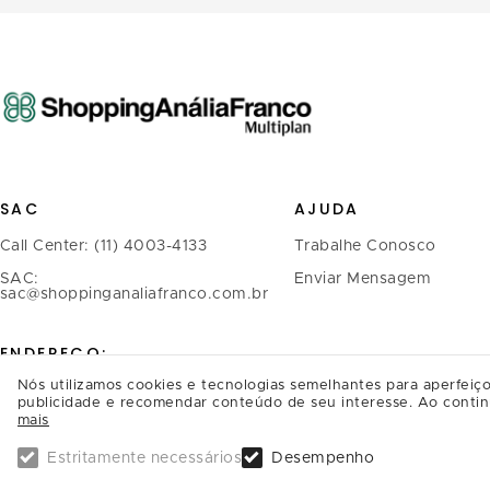
SAC
AJUDA
Call Center: (11) 4003-4133
Trabalhe Conosco
SAC:
Enviar Mensagem
sac@shoppinganaliafranco.com.br
ENDEREÇO:
Nós utilizamos cookies e tecnologias semelhantes para aperfeiço
Avenida Regente Feijó, 1.739 -
publicidade e recomendar conteúdo de seu interesse. Ao contin
mais
Tatuapé
CEP.: 03342-900, São Paulo/SP
Estritamente necessários
Desempenho