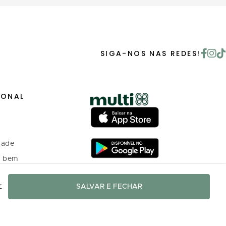
SIGA-NOS NAS REDES!
IONAL
dade
o bem
r
SALVAR E FECHAR
 investidores
o Programa de
nto