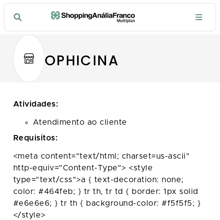
OPHICINA
Atividades:
Atendimento ao cliente
Requisitos:
<meta content="text/html; charset=us-ascii"
http-equiv="Content-Type"> <style
type="text/css">a { text-decoration: none;
color: #464feb; } tr th, tr td { border: 1px solid
#e6e6e6; } tr th { background-color: #f5f5f5; }
</style>