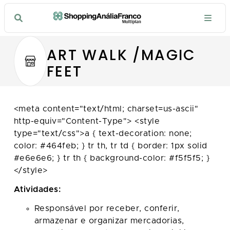
ART WALK /MAGIC
FEET
<meta content="text/html; charset=us-ascii"
http-equiv="Content-Type"> <style
type="text/css">a { text-decoration: none;
color: #464feb; } tr th, tr td { border: 1px solid
#e6e6e6; } tr th { background-color: #f5f5f5; }
</style>
Atividades:
Responsável por receber, conferir,
armazenar e organizar mercadorias,