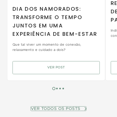
R
DIA DOS NAMORADOS:
D
TRANSFORME O TEMPO
P
JUNTOS EM UMA
Ind
EXPERIÊNCIA DE BEM-ESTAR
con
des
Que tal viver um momento de conexão,
les
relaxamento e cuidado a dois?
rec
VER POST
VER TODOS OS POSTS