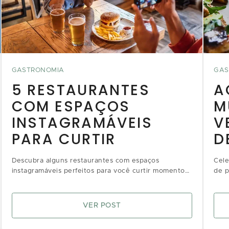
GASTRONOMIA
GAS
5 RESTAURANTES
A
COM ESPAÇOS
M
INSTAGRAMÁVEIS
V
PARA CURTIR
D
Descubra alguns restaurantes com espaços
Cele
instagramáveis perfeitos para você curtir momentos
de p
deliciosos e registrar momentos incríveis com puro
para
charme
VER POST