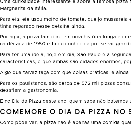
Uma curiosidade interessante é sobre a famosa pizza 
Margherita da Itália.
Para ela, ele usou molho de tomate, queijo mussarela 
tinha reparado nesse detalhe ainda.
Por aqui, a pizza também tem uma história longa e int
na década de 1950 e ficou conhecida por servir grand
Para ter uma ideia, hoje em dia, São Paulo é a segun
características, é que ambas são cidades enormes, pop
Algo que talvez faça com que coisas práticas, e aind
Para os paulistanos, são cerca de 572 mil pizzas cons
desafiam a gastronomia.
E no Dia da Pizza deste ano, quem sabe não batemos 
COMEMORE O DIA DA PIZZA NO
Como pôde ver, a pizza não é apenas uma comida qualq