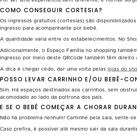
Por ser uma experiência bem diferente, é normal surgi
COMO CONSEGUIR CORTESIA?
Os ingressos gratuitos (cortesias) são disponibilizad
ingresso para acompanhante por bebê.
A quantidade varia entre os estabelecimentos. No Sho
Adicionalmente, o Espaço Família no shopping també
ingresso por meio deste QRCode também têm direito a
A dica é chegar cedo, dar uma volta pelas
lojas do sh
POSSO LEVAR CARRINHO E/OU BEBÊ-CO
Sim. Há espaços destinados aos carrinhos, sem obstru
acomodado ao lado da poltrona dos pais.
E SE O BEBÊ COMEÇAR A CHORAR DURAN
Não há problema nenhum! Caminhe pela sala, sente-se
Caso prefira, é possível até mesmo sair da sala durant