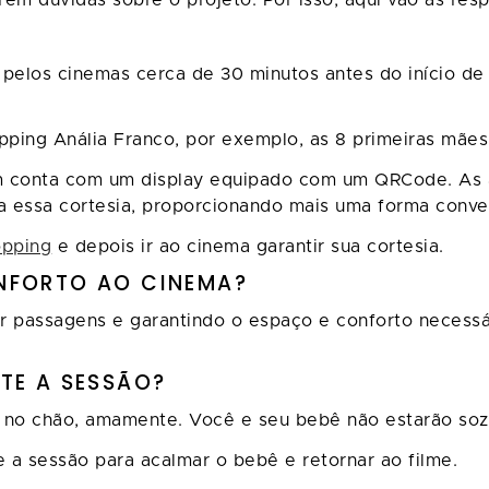
rem dúvidas sobre o projeto. Por isso, aqui vão as res
os pelos cinemas cerca de 30 minutos antes do início d
pping Anália Franco, por exemplo, as 8 primeiras mãe
m conta com um display equipado com um QRCode. As 
 essa cortesia, proporcionando mais uma forma conven
opping
e depois ir ao cinema garantir sua cortesia.
NFORTO AO CINEMA?
ir passagens e garantindo o espaço e conforto necess
TE A SESSÃO?
 no chão, amamente. Você e seu bebê não estarão sozi
e a sessão para acalmar o bebê e retornar ao filme.