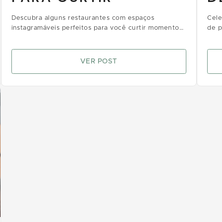
Descubra alguns restaurantes com espaços
Cele
instagramáveis perfeitos para você curtir momentos
de p
deliciosos e registrar momentos incríveis com puro
para
charme
VER POST