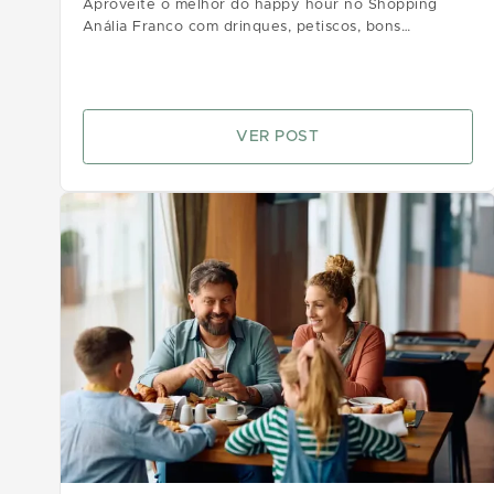
Aproveite o melhor do happy hour no Shopping
Anália Franco com drinques, petiscos, bons
momentos e vantagens que vão aliviar toda a tensão
da semana
VER POST