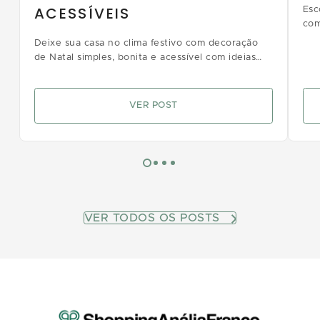
ACESSÍVEIS
Esc
com
imp
Deixe sua casa no clima festivo com decoração
de Natal simples, bonita e acessível com ideias
para todos os gostos e estilos
VER POST
VER TODOS OS POSTS