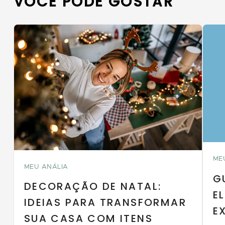
VOCÊ PODE GOSTAR
ME
MEU ANÁLIA
G
DECORAÇÃO DE NATAL:
E
IDEIAS PARA TRANSFORMAR
E
SUA CASA COM ITENS