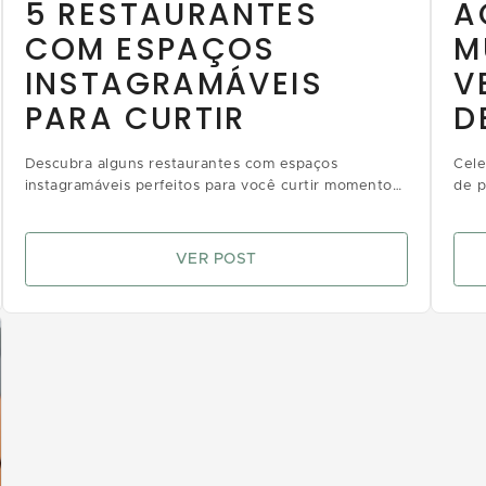
5 RESTAURANTES
A
COM ESPAÇOS
M
INSTAGRAMÁVEIS
V
PARA CURTIR
D
Descubra alguns restaurantes com espaços
Cele
instagramáveis perfeitos para você curtir momentos
de p
deliciosos e registrar momentos incríveis com puro
para
charme
VER POST