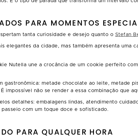
lhos. É o tipo de parada que transforma um interval
CADOS PARA MOMENTOS ESPECIA
espertam tanta curiosidade e desejo quanto o
Stefan B
s elegantes da cidade, mas também apresenta uma cafe
ie Nutella une a crocância de um cookie perfeito com
m gastronômica: metade chocolate ao leite, metade p
 É impossível não se render a essa combinação que aq
os detalhes: embalagens lindas, atendimento cuidados
 passeio com um toque doce e sofisticado.
GADO PARA QUALQUER HORA