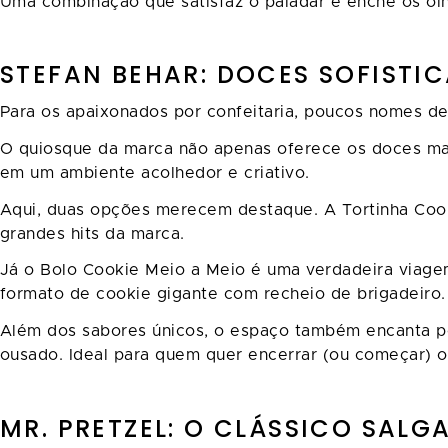
Uma combinação que satisfaz o paladar e enche os o
STEFAN BEHAR: DOCES SOFISTI
Para os apaixonados por confeitaria, poucos nomes d
O quiosque da marca não apenas oferece os doces mai
em um ambiente acolhedor e criativo.
Aqui, duas opções merecem destaque. A Tortinha Cook
grandes hits da marca.
Já o Bolo Cookie Meio a Meio é uma verdadeira viage
formato de cookie gigante com recheio de brigadeiro.
Além dos sabores únicos, o espaço também encanta pel
ousado. Ideal para quem quer encerrar (ou começar) o
MR. PRETZEL: O CLÁSSICO SAL