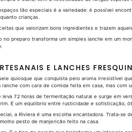
espaços tão especiais é a variedade: é possível encon
 quanto crianças.
eitas que valorizam bons ingredientes e trazem aquele
o no preparo transforma um simples lanche em um mome
.
ARTESANAIS E LANCHES FRESQUI
ele quiosque que conquista pelo aroma irresistível qu
m lanche com cara de comida feita em casa, mas com u
e leva 72 horas de fermentação natural e surge em ve
im. É um equilíbrio entre rusticidade e sofisticação, ó
ecial, a Riviera é uma escolha encantadora. Trata-se 
 molho pesto de manjericão feito na casa.